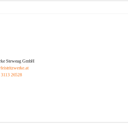
werke Steweag GmbH
feistritzwerke.at
 3113 26528