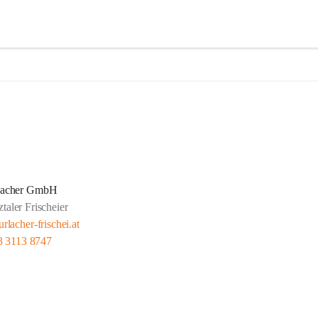
lacher GmbH
tztaler Frischeier
rlacher-frischei.at
3 3113 8747