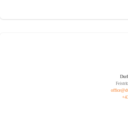
Dur
Feistri
office@du
+4