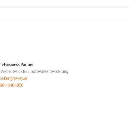
r eBusiness Partner
Webentwickler / Softwareentwicklung
hoefler@eway.at
 664 8404956