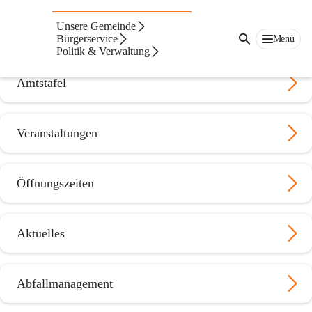
Gemeinde
Feistritztal
Unsere Gemeinde
Suche
Bürgerservice
Menü
nach
Politik & Verwaltung
Inhalten
und
Amtstafel
mehr...
Veranstaltungen
Öffnungszeiten
Aktuelles
Abfallmanagement