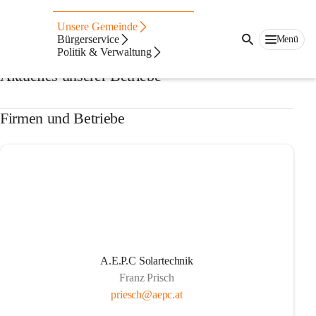
Auf dieser Seite
Unsere Gemeinde
Firmen & Betriebe
Bürgerservice
Menü
Politik & Verwaltung
Aktuelles unserer Betriebe
Firmen und Betriebe
A.E.P.C Solartechnik
Franz Prisch
priesch@aepc.at