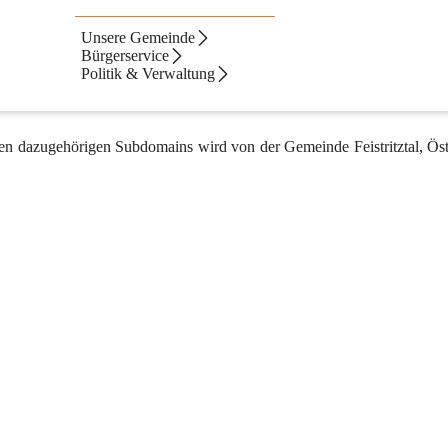
esetzes
Unsere Gemeinde
tritztal. Hier und auf zugehörigen Subdomains finden Sie eine Viel
Bürgerservice
ei es Tourismus, Kultur, Alltagsleben in Feistritztal, politische Neu
Politik & Verwaltung
den Überblick. Zudem halten wir Sie mit aktuellen Nachrichten stets 
en dazugehörigen Subdomains wird von der Gemeinde Feistritztal, Öste