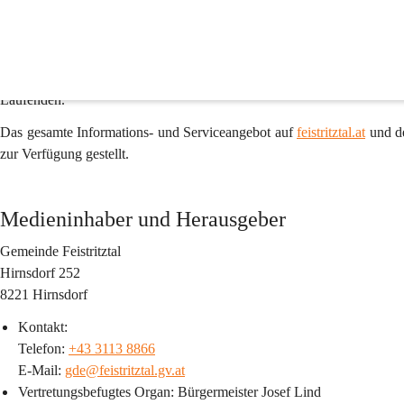
Impressum & Offenlegung gemäß §25 des Medieng
feistritztal.at
 ist die offizielle Online-Plattform der Gemeinde Feis
Informationen und Diensten zu unterschiedlichsten Themenbereichen. S
oder administrative Belange – unser Webangebot bietet einen umfassen
Laufenden. 
Das gesamte Informations- und Serviceangebot auf 
feistritztal.at
 und d
zur Verfügung gestellt.
Medieninhaber und Herausgeber
Gemeinde Feistritztal
Hirnsdorf 252
8221 Hirnsdorf
Kontakt:
Telefon: 
+43 3113 8866
E-Mail: 
gde@feistritztal.gv.at
Vertretungsbefugtes Organ
: Bürgermeister Josef Lind