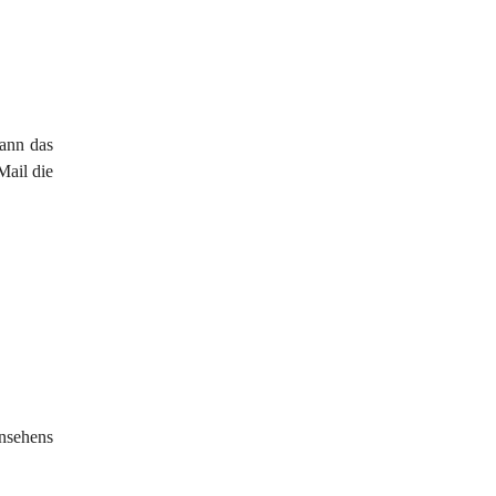
ann das 
Mail die 
nsehens 