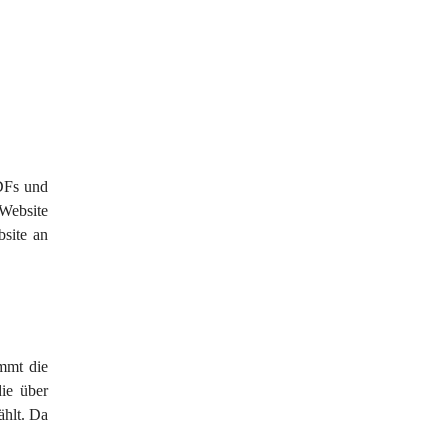
DFs und 
Website 
site an 
mmt die 
die über 
ählt. Da 