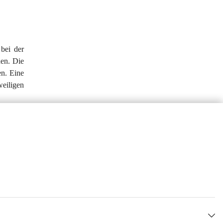
bei der 
en. Die 
en. Eine 
eiligen 