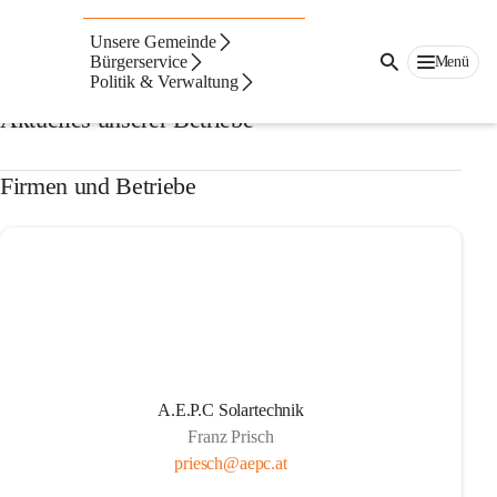
Auf dieser Seite
Unsere Gemeinde
Firmen & Betriebe
Bürgerservice
Menü
Politik & Verwaltung
Aktuelles unserer Betriebe
Firmen und Betriebe
A.E.P.C Solartechnik
Franz Prisch
priesch@aepc.at