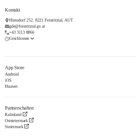
Kontakt
Hirnsdorf 252, 8221 Feistritztal, AUT
gde@feistritztal.gv.at
+43 3113 8866
Geschlossen
App Store
Android
iOS
Huawei
Partnerschaften
Kulmland
Oststeiermark
Steiermark