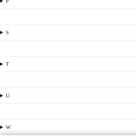
P
S
T
U
W