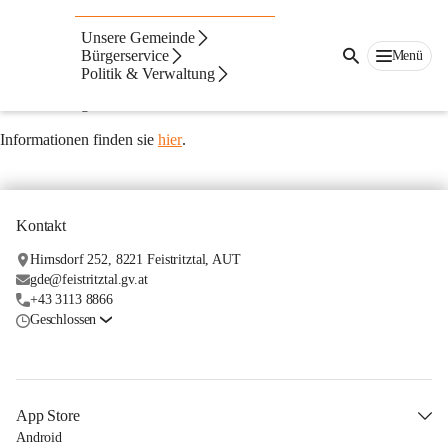
Führerschein
Unsere Gemeinde
Führerschein, Ausbildung, Probeführerschein, 
Bürgerservice
Menü
Politik & Verwaltung
Scheckkartenführerschein, Führerscheinklassen, 
Behördenwegen, Verkehrsdelikten
Informationen finden sie 
hier
.
Kontakt
Hirnsdorf 252, 8221 Feistritztal, AUT
gde@feistritztal.gv.at
+43 3113 8866
Geschlossen
App Store
Android