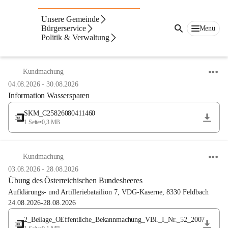
Unsere Gemeinde
Bürgerservice
Menü
Politik & Verwaltung
Anzeigeart
Neueste zuerst
Kundmachung
04.08.2026
-
30.08.2026
Information Wassersparen
SKM_C25826080411460
1 Seite
•
0,3 MB
Kundmachung
03.08.2026
-
28.08.2026
Übung des Österreichischen Bundesheeres
Aufklärungs- und Artilleriebatailion 7, VDG-Kaserne, 8330 Feldbach 
24.08.2026-28.08.2026
2_Beilage_OEffentliche_Bekannmachung_VBl._I_Nr._52_2007